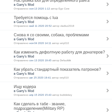
Настройка tool для определенного ранга
в Garry's Mod
Отправлено
ноя 13 2020 1:12
автор Ego Core
Требуется помощь с lua
в Garry's Mod
Отправлено
май 11 2020 20:52
автор vladluz2018
Снова я со своими, собака, проблемами
в Garry's Mod
Отправлено
ноя 04 2020 14:11
автор vety010
Как изменить дефолтную работу для донатеров?
в Garry's Mod
Отправлено
сен 13 2020 19:45
автор Defaultiiik
Как убрать стандартный показатель патронов?
в Garry's Mod
Отправлено
авг 25 2020 19:41
автор vety010
Ищу кодера
в Garry's Mod
Отправлено
апр 15 2020 15:43
автор bubblekey
Как сделать в табе - звание,
подразделение(Military RP)