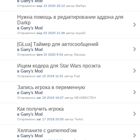
в Garry's Mod
Отправлено
мар 13 2020 20:12
автор Marftys
Нужна помощь в редактировании аддона для
Darkp
в Garry's Mod
Отправлено
мар 03 2020 21:46
автор soyali2
[GLua] Таймер для автосообщений
в Garry's Mod
Отправлено
фев 10 2020 9:54
автор Slavatar
Ищем кодера для Star Wars проэкта
в Garry's Mod
Отправлено
окт 15 2019 11:01
автор Fryti
Запись игрока в переменную
в Garry's Mod
Отправлено
авг 18 2019 16:07
автор HEU3BECTEH
Как получить игрока
в Garry's Mod
Отправлено
авг 17 2019 20:00
автор TinArc
Хелпаните с gаmemod'ом
в Garry's Mod