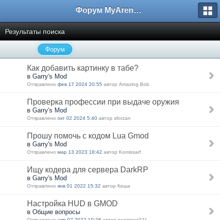
Форум MyArena.ru
Результаты поиска
Форум
Как добавить картинку в табе?
в Garry's Mod
Отправлено
фев 17 2024 20:55
автор Amazing Bob
Проверка профессии при выдаче оружия
в Garry's Mod
Отправлено
окт 02 2024 5:40
автор sforzan
Прошу помочь с кодом Lua Gmod
в Garry's Mod
Отправлено
мар 13 2023 18:42
автор Komissarf
Ищу кодера для сервера DarkRP
в Garry's Mod
Отправлено
янв 01 2022 15:32
автор Кеша
Настройка HUD в GMOD
в Общие вопросы
Отправлено
апр 07 2022 10:28
автор penistext321