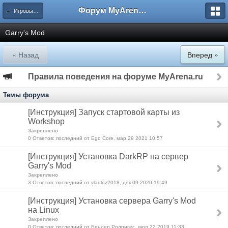
Форум MyArena.ru
← Игровые сервера
Garry's Mod
« Назад
Вперед »
Правила поведения на форуме MyArena.ru
Темы форума
[Инструкция] Запуск стартовой карты из
Workshop
Закреплено
0 Ответов: последний от Ego Core, мар 29 2021 10:57
[Инструкция] Установка DarkRP на сервер
Garry's Mod
Закреплено
3 Ответов: последний от vladluz2018, дек 09 2020 19:49
[Инструкция] Установка сервера Garry's Mod
на Linux
Закреплено
0 Ответов: последний от Бендер Родригес, июл 22 2019 11:33