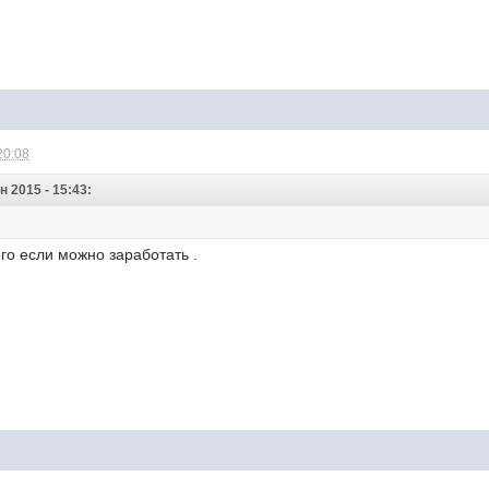
20:08
н 2015 - 15:43:
ого если можно заработать .