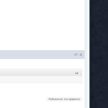
#7
Psihoserver это нравится