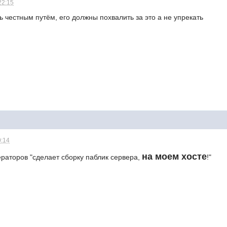
22:15
ь честным путём, его должны похвалить за это а не упрекать
0:14
на моем хосте
раторов "сделает сборку паблик сервера,
!"