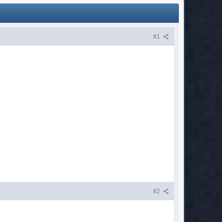
#1
#2