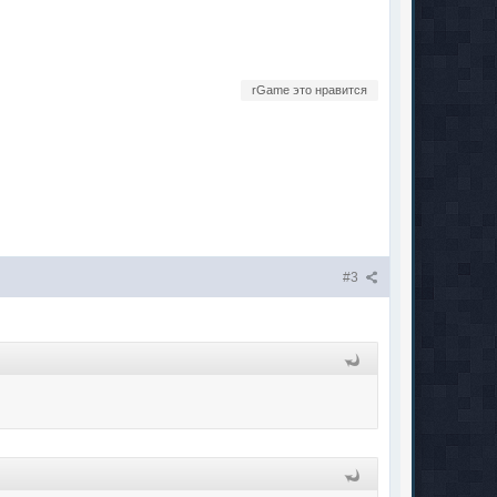
rGame это нравится
#3