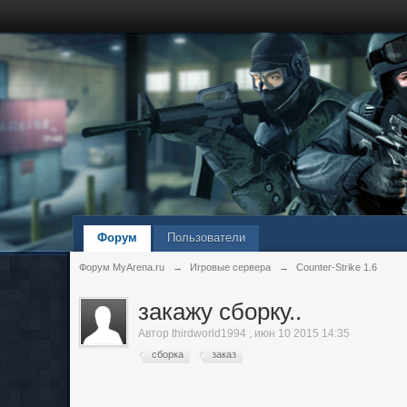
Форум
Пользователи
Форум MyArena.ru
→
Игровые сервера
→
Counter-Strike 1.6
закажу сборку..
Автор
thirdworld1994
,
июн 10 2015 14:35
сборка
заказ