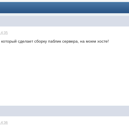
14:35
 который сделает сборку паблик сервера, на моем хосте!
14:36