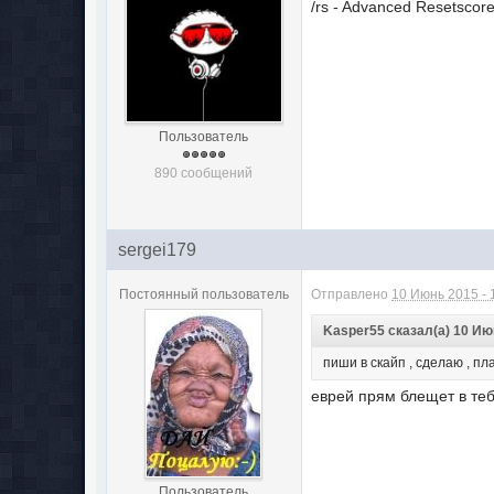
/rs - Advanced Resetscor
Пользователь
890 сообщений
sergei179
Постоянный пользователь
Отправлено
10 Июнь 2015 - 
Kasper55 сказал(а) 10 Июн
пиши в скайп , сделаю , пла
еврей прям блещет в те
Пользователь