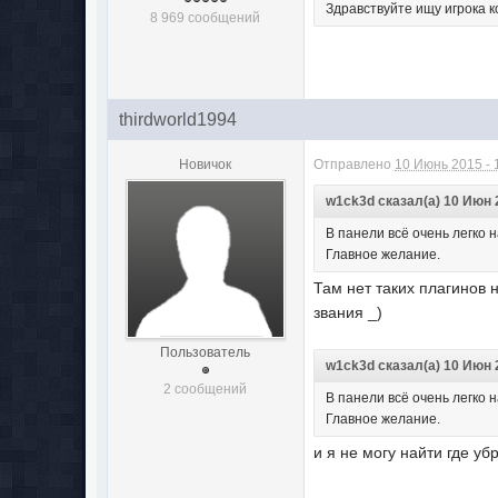
Здравствуйте ищу игрока 
8 969 сообщений
thirdworld1994
Новичок
Отправлено
10 Июнь 2015 - 
w1ck3d сказал(а) 10 Июн 2
В панели всё очень легко 
Главное желание.
Там нет таких плагинов 
звания _)
Пользователь
w1ck3d сказал(а) 10 Июн 2
2 сообщений
В панели всё очень легко 
Главное желание.
и я не могу найти где у