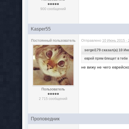
900 сообщений
Kasper55
Постоянный пользователь
Отправлено
10 Июнь 2015 - 
sergei179 сказал(а) 10 Ию
еврей прям блещет в тебе
не вижу не чего еврейск
Пользователь
2 715 сообщений
Проповедник