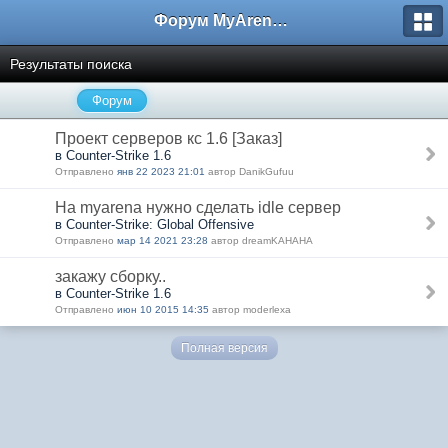
Форум MyArena.ru
Результаты поиска
Форум
Проект серверов кс 1.6 [Заказ]
в Counter-Strike 1.6
Отправлено
янв 22 2023 21:01
автор DanikGufuu
На myarena нужно сделать idle сервер
в Counter-Strike: Global Offensive
Отправлено
мар 14 2021 23:28
автор dreamKAHAHA
закажу сборку..
в Counter-Strike 1.6
Отправлено
июн 10 2015 14:35
автор moderlexa
Полная версия