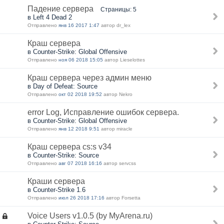
Падение сервера
Страницы: 5
в Left 4 Dead 2
Отправлено
янв 16 2017 1:47
автор dr_lex
Краш сервера
в Counter-Strike: Global Offensive
Отправлено
ноя 06 2018 15:05
автор Lieselottes
Краш сервера через админ меню
в Day of Defeat: Source
Отправлено
окт 02 2018 19:52
автор Nekro
error Log, Исправление ошибок сервера.
в Counter-Strike: Global Offensive
Отправлено
янв 12 2018 9:51
автор miracle
Краш сервера cs:s v34
в Counter-Strike: Source
Отправлено
авг 07 2018 16:16
автор servcss
Краши сервера
в Counter-Strike 1.6
Отправлено
июл 26 2018 17:16
автор Forsetta
Voice Users v1.0.5 (by MyArena.ru)