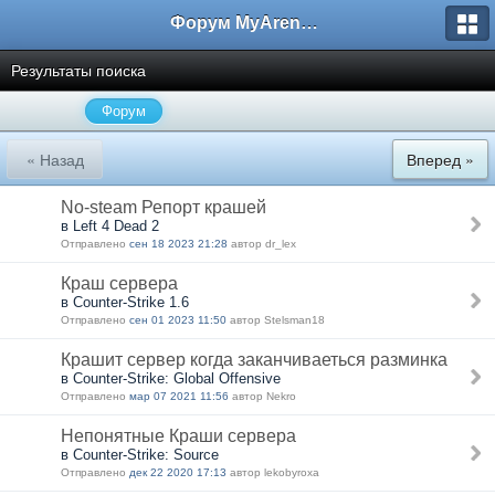
Форум MyArena.ru
Результаты поиска
Форум
« Назад
Вперед »
No-steam Репорт крашей
в Left 4 Dead 2
Отправлено
сен 18 2023 21:28
автор dr_lex
Краш сервера
в Counter-Strike 1.6
Отправлено
сен 01 2023 11:50
автор Stelsman18
Крашит сервер когда заканчиваеться разминка
в Counter-Strike: Global Offensive
Отправлено
мар 07 2021 11:56
автор Nekro
Непонятные Краши сервера
в Counter-Strike: Source
Отправлено
дек 22 2020 17:13
автор lekobyroxa