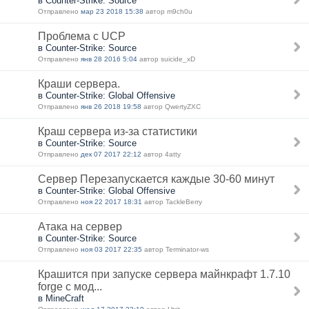
в Counter-Strike: Source
Отправлено
мар 23 2018 15:38
автор m9ch0u
Проблема с UCP
в Counter-Strike: Source
Отправлено
янв 28 2016 5:04
автор suicide_xD
Краши сервера.
в Counter-Strike: Global Offensive
Отправлено
янв 26 2018 19:58
автор QwertyZXC
Краш сервера из-за статистики
в Counter-Strike: Source
Отправлено
дек 07 2017 22:12
автор 4atty
Сервер Перезапускается каждые 30-60 минут
в Counter-Strike: Global Offensive
Отправлено
ноя 22 2017 18:31
автор TackleBerry
Атака на сервер
в Counter-Strike: Source
Отправлено
ноя 03 2017 22:35
автор Terminator-ws
Крашится при запуске сервера майнкрафт 1.7.10
forge с мод...
в MineCraft