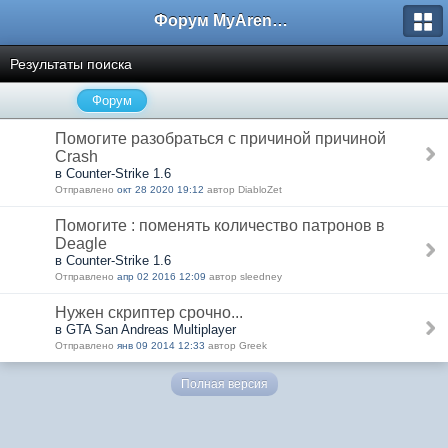
Форум MyArena.ru
Результаты поиска
Форум
Помогите разобраться с причиной причиной
Crash
в Counter-Strike 1.6
Отправлено
окт 28 2020 19:12
автор DiabloZet
Помогите : поменять количество патронов в
Deagle
в Counter-Strike 1.6
Отправлено
апр 02 2016 12:09
автор sleedney
Нужен скриптер срочно...
в GTA San Andreas Multiplayer
Отправлено
янв 09 2014 12:33
автор Greek
Полная версия