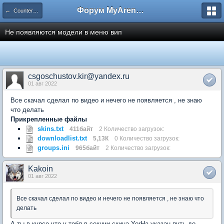
Форум MyArena.ru
← Counter-Strike: Global Offensive
Не появляются модели в меню вип
csgoschustov.kir@yandex.ru
01 авг 2022
Все скачал сделал по видео и нечего не появляется , не знаю
что делать
Прикрепленные файлы
skins.txt
411байт
2 Количество загрузок:
downloadlist.txt
5,13К
0 Количество загрузок:
groups.ini
965байт
2 Количество загрузок:
Kakoin
01 авг 2022
Все скачал сделал по видео и нечего не появляется , не знаю что
делать
А ты в курсе что у тебя в секции скина YorHa указан путь до