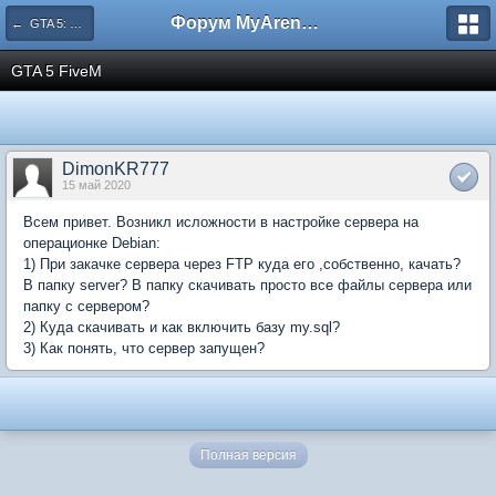
Форум MyArena.ru
← GTA 5: FiveM
GTA 5 FiveM
DimonKR777
15 май 2020
Всем привет. Возникл исложности в настройке сервера на
операционке Debian:
1) При закачке сервера через FTP куда его ,собственно, качать?
В папку server? В папку скачивать просто все файлы сервера или
папку с сервером?
2) Куда скачивать и как включить базу my.sql?
3) Как понять, что сервер запущен?
Полная версия