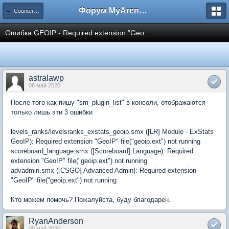
Форум MyArena.ru
← Counter-Strike: Global Offensive
Ошибка GEOIP - Required extension "Geo...
astralawp
08 май 2020
После того как пишу "sm_plugin_list" в консоли, отображаются
только лишь эти 3 ошибки
levels_ranks/levelsranks_exstats_geoip.smx ([LR] Module - ExStats
GeoIP): Required extension "GeoIP" file("geoip.ext") not running
scoreboard_language.smx ([Scoreboard] Language): Required
extension "GeoIP" file("geoip.ext") not running
advadmin.smx ([CSGO] Advanced Admin): Required extension
"GeoIP" file("geoip.ext") not running
Кто можем помочь? Пожалуйста, буду благодарен.
RyanAnderson
08 май 2020