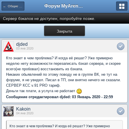
Форум MyArena.ru
← Общие вопросы
Сервер бэкапов не доступен, попробуйте позже.
Закрыта
djded
03 янв 2020
Кто знает в чем проблема? И когда её решат? Уже примерно
неделю нету возможности перезаписать бэкап сервера, и скорее
всего(не пробовал) восстановить из бэкапа.
Никаких обьявлений по этому поводу не в группе ВК, не тут на
форуме, я не увидел. Писал в ТП, они внятно ничего не сказали.
СЕРВЕР КСС v.91 PRO тариф.
Деньги так плати, а услуга не работает
Сообщение отредактировал djded: 03 Январь 2020 - 22:59
Kakoin
04 янв 2020
Кто знает в чем проблема? И когда её решат? Уже примерно