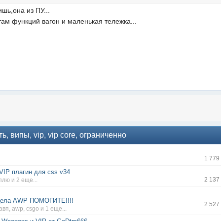
шь,она из ПУ...
там функций вагон и маленькая тележка...
, випы, vip, vip core, ограниченно
1 779
VIP плагин для css v34
2 137
уплю
и 2 еще...
ицела AWP ПОМОГИТЕ!!!!
2 527
авп
,
awp
,
csgo
и 1 еще...