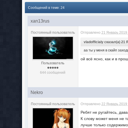
Сообщений в теме: 24
xan13rus
Постоянный пользователь
Отправлено
21 Январь 2019 
vladofficialy сказал(а) 21 
аа ты у меня в скайп заход
ой всё ясно, как и в пр
Пользователь
644 сообщений
Nekro
Постоянный пользователь
Отправлено
22 Январь 2019 
Ребят не ругайтесь, дав
К слову может меня не т
лучше только содержимое