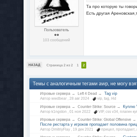
Та про которую ты говори
Есть другая Ареновская,
Пользователь
103 сообщений
НАЗАД
Страница 2 из 2
1
2
Темы с аналогичным тегами awp, не могу взять
Tag vip
Игровые сервера
→
Left 4 Dead
→
Автор wwdbear ,
28 авг 2024
vip
,
tag
,
l4d
Куплю 
Игровые сервера
→
Counter-Strike: Source
→
Автор k1ngston ,
01 ноя 2022
VIP
,
css v34
,
плагин к
Игровые сервера
→
Counter-Strike: Global Offensive
→
После рестарта у игроков пропадает половина пр
Автор DmitriyFlay ,
19 дек 2021
прицел
,
пропадает
,