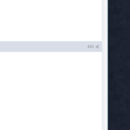
#23
!