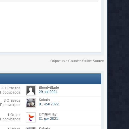
Обратно в Counter-Strike: Source
BloodyBlade
10 Ответов
29 авг 2024
 Просмотров
Kakoin
3 Ответов
01 ноя 2022
 Просмотров
DmitriyFlay
1 Ответ
31 дек 2021
 Просмотров
Kakoin