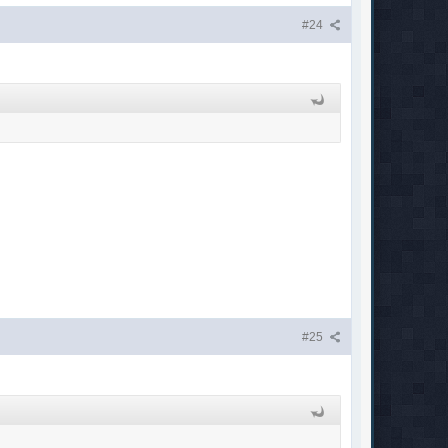
#24
#25