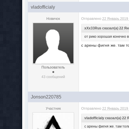
vladofficialy
Новичок
Отправлено
22 Январь 2019 
xXx33Rus сказал(а) 22 Янв
от рико хорошая конечно в
с арены фигня же. там т
Пользователь
43 сообщений
Jonson220785
Участник
Отправлено
22 Январь 2019 
vladofficialy сказал(а) 22 
с арены фигня же. там тол