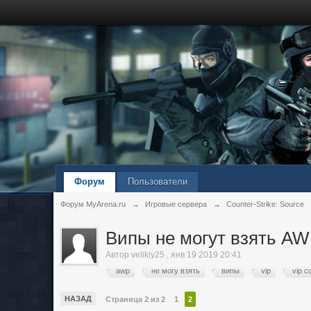
Форум
Пользователи
Форум MyArena.ru
→
Игровые сервера
→
Counter-Strike: Source
Випы не могут взять A
Автор
velikiy25
,
янв 19 2019 20:41
awp
не могу взять
випы
vip
vip c
НАЗАД
Страница 2 из 2
1
2