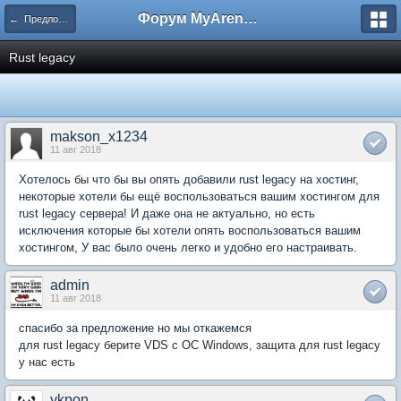
Форум MyArena.ru
← Предложения по развитию
Rust legacy
makson_x1234
11 авг 2018
Хотелось бы что бы вы опять добавили rust legacy на хостинг,
некоторые хотели бы ещё воспользоваться вашим хостингом для
rust legacy сервера! И даже она не актуально, но есть
исключения которые бы хотели опять воспользоваться вашим
хостингом, У вас было очень легко и удобно его настраивать.
admin
11 авг 2018
спасибо за предложение но мы откажемся
для
rust legacy берите VDS с ОС Windows, защита для
rust legacy
у нас есть
ykpon