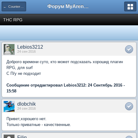
Форум MyArena.ru
← Counter-Strike: Global Offensive
THC RPG
Lebios3212
24 сен 2016
Доброго времени суто, кто может подсказать хорошид плагин
RPG, для surf
С П/у не подходит
Сообщение отредактировал Lebios3212: 24 Сентябрь 2016 -
15:58
dlobchik
24 сен 2016
Привет,хорошего нет.
Только приватные - качественные.
Filin