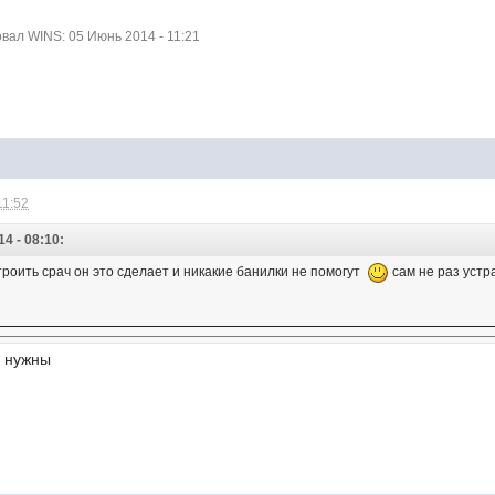
ал WINS: 05 Июнь 2014 - 11:21
11:52
4 - 08:10:
троить срач он это сделает и никакие банилки не помогут
сам не раз уст
е нужны