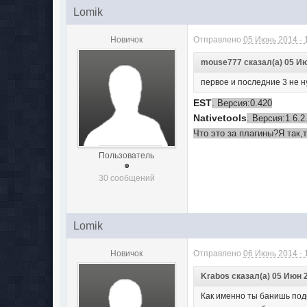
Lomik
Новичок
Отправлено
05 Июнь 2014 - 
mouse777 сказал(а) 05 Ию
первое и последние 3 не 
EST
. Версия:0.420
Nativetools
. Версия:1.6.2
Что это за плагины?Я так,
Пользователь
30 сообщений
Lomik
Новичок
Отправлено
06 Июнь 2014 - 
Krabos сказал(а) 05 Июн 2
Как именно ты банишь под