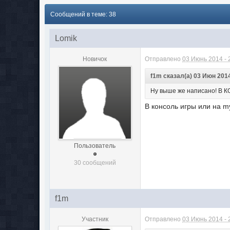
Сообщений в теме: 38
Lomik
Новичок
Отправлено
03 Июнь 2014 - 
f1m сказал(а) 03 Июн 2014
Ну выше же написано! В 
В консоль игры или на m
Пользователь
30 сообщений
f1m
Участник
Отправлено
03 Июнь 2014 - 