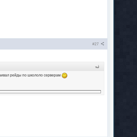
#27
раивал рейды по школоло серверам