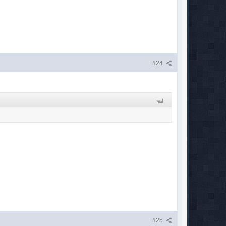
#24
#25