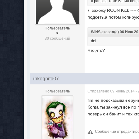
я раньше тоже банил неп
Я захожу RCON Kick ---
подсеть,а потом копирую
Пользователь
WINS сказал(а) 06 Июн 201
30 сообщений
del
Что,что?
inkognito07
Пользователь
Отправлено
09 Июнь 2014 - 
fim не подсказывай ерун
Когда ты закинул все п
поверь он банит и тех кт
Сообщение отредактирова