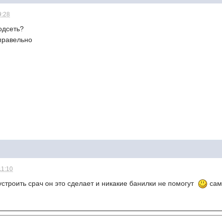
9:28
одсеть?
правельно
11:10
устроить срач он это сделает и никакие банилки не помогут
сам