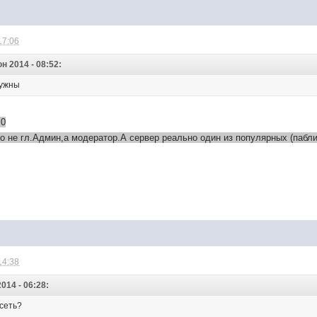
17:06
н 2014 - 08:52:
нужны
.0
то не гл.Админ,а модератор.А сервер реально один из популярных (пабли
14:38
014 - 06:28:
сеть?