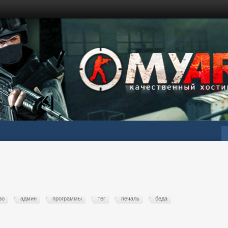
зо
админ
программы
тег
печаль
беда