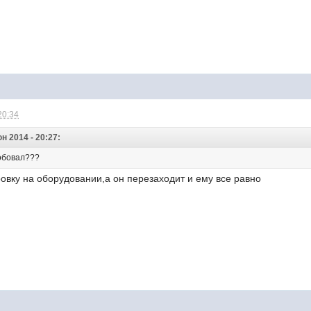
20:34
н 2014 - 20:27:
обовал???
овку на оборудовании,а он перезаходит и ему все равно