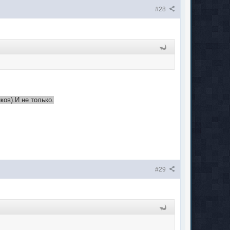
#28
ков).И не только.
#29