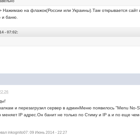
равельно
--> Нажимаю на флажок(России или Украины).Там открывается сайт
 и баню.
4 - 07:02:
22:26
ды!
о папкам и перезагрузил сервер в админМеню появилось "Menu No-S
о меняет IP адрес.Он банит не только по Стиму и IP а и по еще чем
л inkognito07: 09 Июнь 2014 - 22:27