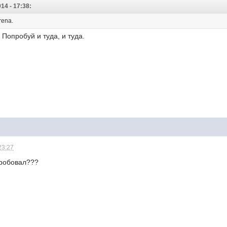
14 - 17:38:
rena.
. Попробуй и туда, и туда.
23:27
пробовал???