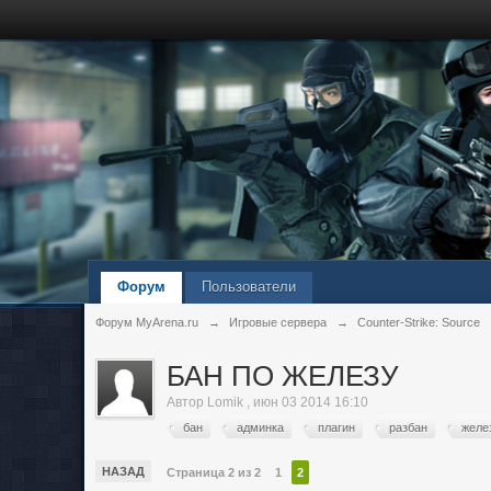
Форум
Пользователи
Форум MyArena.ru
→
Игровые сервера
→
Counter-Strike: Source
БАН ПО ЖЕЛЕЗУ
Автор
Lomik
,
июн 03 2014 16:10
бан
админка
плагин
разбан
желе
НАЗАД
Страница 2 из 2
1
2