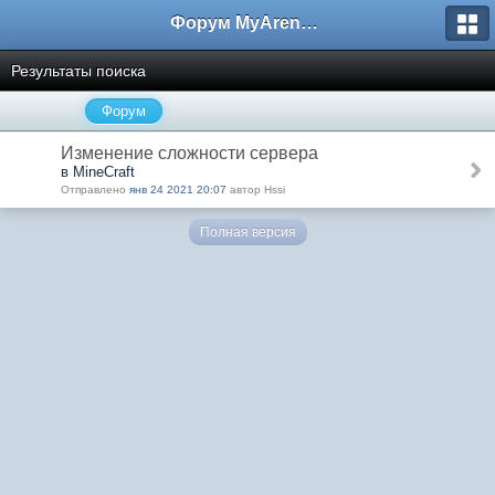
Форум MyArena.ru
Результаты поиска
Форум
Изменение сложности сервера
в MineCraft
Отправлено
янв 24 2021 20:07
автор Hssi
Полная версия