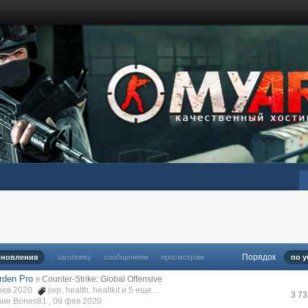
Порядок
бновления
заголовку
сообщениям
просмотрам
по 
rden Pro
в
Counter-Strike: Global Offensive
 фев 2020
jwp
,
health
,
healtkit
и 5 еще...
3 7
ие Bones81 ,
09 фев 2020