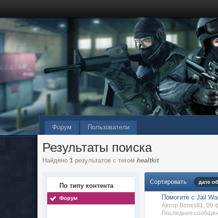
Форум
Пользователи
Результаты поиска
Найдено
1
результатов с тегом
healtkit
Сортировать
дате о
По типу контента
Помогите с Jail Wa
Форум
Автор Bones81, 09
Последнее сообщен