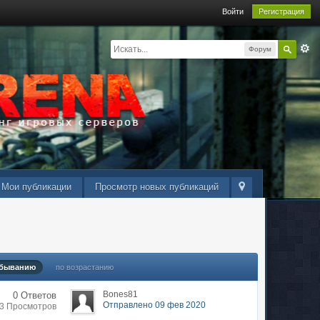
Войти
Регистрация
Форум
Мои публикации
Просмотр новых публикаций
убыванию
по возрастанию
Bones81
0 Ответов
Отправлено 09 фев 2020
33 Просмотров