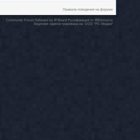
Правила поведения на форуме
Community Forum Software by IP.Board
Русификация от IBResource
Лицензия зарегистрирована на:
ООО "РС-Медиа"