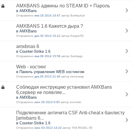
AMXBANS админы по STEAM ID + Пароль
в AMXBans
Отправлено
янв 19 2014 14:47
автор BuHep4uk
AMXBANS 1.6 Кажется дыра ?
в AMXBans
Отправлено
дек 30 2013 15:12
автор Kasper55
amxbnas 6
в Counter-Strike 1.6
Отправлено
янв 09 2014 15:59
автор Santiago
Web - хостинг
в Панель управления WEB хостингом
Отправлено
дек 05 2013 21:40
автор trenerawp
Соблюдая инструкцию установил AMXBans
6,сервер не появляе...
в AMXBans
Отправлено
июл 29 2013 0:05
автор sonnmin
Подключение античита CSF Anti-cheat к банлисту
[amxbans 6...
в Counter-Strike 1.6
Отправлено
июн 03 2013 14:23
автор THA RASEL 95