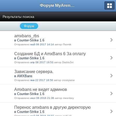
Форум MyArena.ru
Результаты поиска
Форум
amxbans_rbs
в Counter-Strike 1.6
Отправлено
май 08 2017 14:14
автор iTsomik
Создание БД и AmxBans 6 За оплату
в Counter-Strike 1.6
Отправлено
апр 08 2017 19:53
автор DiabloZet
Зависание сервера.
в AMXBans
Отправлено
янв 22 2017 16:56
автор crossywow
Amxbans не видет админов
в Counter-Strike 1.6
Отправлено
июл 06 2016 21:36
автор meenkey
Перенос amxbans в другую директорую
в Counter-Strike 1.6
Отправлено
май 08 2016 15:07
автор csdf-19