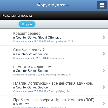
Форум MyArena.ru
Результаты поиска
Форум
Крашит сервер
в Counter-Strike: Global Offensive
Отправлено
фев 22 2018 20:02
автор nikoniko2027
Ошибка в логах!?
в Counter-Strike: Source
Отправлено
дек 17 2016 18:49
автор Luxor
помогите с сервером
в Counter-Strike: Source
Отправлено
авг 08 2015 22:06
автор Никита1234
Плагин, логирующий все действия админов.
в Counter-Strike: Source
Отправлено
май 25 2014 16:48
автор Kyler_124
Проблема с сервером - Краш. Имеется (ЛОГ)
в MineCraft
Отправлено
мар 26 2013 13:12
автор Nero26