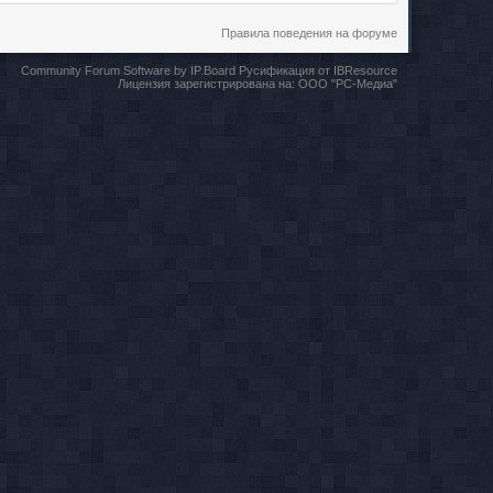
Правила поведения на форуме
Community Forum Software by IP.Board
Русификация от IBResource
Лицензия зарегистрирована на:
ООО "РС-Медиа"