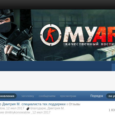
Порядок
бновления
заголовку
сообщениям
просмотрам
по 
ю Дмитрия М. специалиста тех.поддержки
в
Отзывы
alow, 12 июл 2017
благодарю
,
Дмитрия М.
1 8
е dmitriykonowalow ,
12 июл 2017