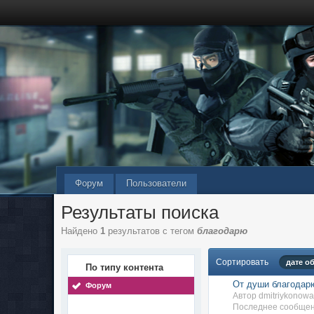
Форум
Пользователи
Результаты поиска
Найдено
1
результатов с тегом
благодарю
Сортировать
дате о
По типу контента
От души благодар
Форум
Автор dmitriykonow
Последнее сообщени