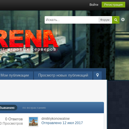
Войти
Регистрация
Форум
Мои публикации
Просмотр новых публикаций
убыванию
по возрастанию
dmitriykonowalow
0 Ответов
Отправлено 12 июл 2017
30 Просмотров