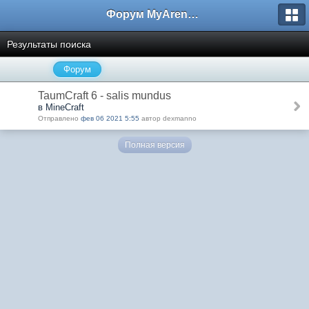
Форум MyArena.ru
Результаты поиска
Форум
TaumCraft 6 - salis mundus
в MineCraft
Отправлено
фев 06 2021 5:55
автор dexmanno
Полная версия