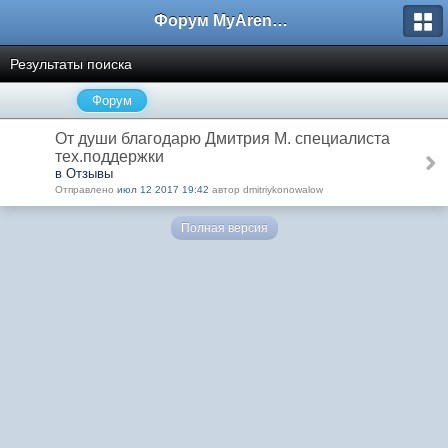
Форум MyArena.ru
Результаты поиска
Форум
От души благодарю Дмитрия М. специалиста
тех.поддержки
в Отзывы
Отправлено
июл 12 2017 19:42
автор dmitriykonowalow
Полная версия