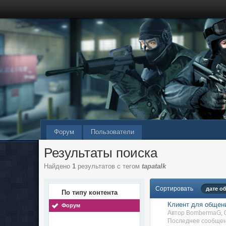
Форум
Пользователи
Результаты поиска
Найдено
1
результатов с тегом
tapatalk
Сортировать
дате о
По типу контента
Клиент для общени
Форум
Автор BombermaG, 
Последнее сообщен