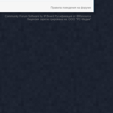
Правила поведения на форуме
Community Forum Software by IP.Board
Русификация от IBResource
Лицензия зарегистрирована на:
ООО "РС-Медиа"