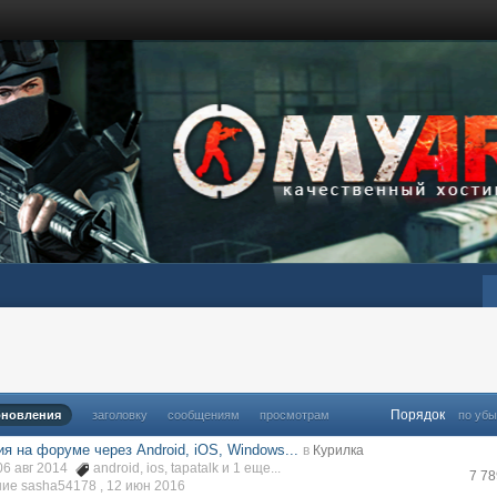
Порядок
бновления
заголовку
сообщениям
просмотрам
по уб
я на форуме через Android, iOS, Windows...
в
Курилка
06 авг 2014
android
,
ios
,
tapatalk
и 1 еще...
7 7
ие sasha54178 ,
12 июн 2016