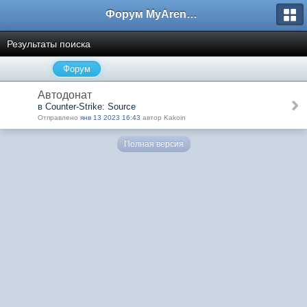
Форум MyArena.ru
Результаты поиска
Форум
Автодонат
в Counter-Strike: Source
Отправлено
янв 13 2023 16:43
автор Kakoin
Полная версия