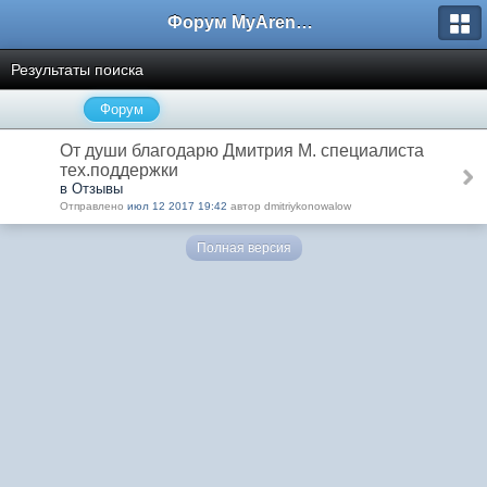
Форум MyArena.ru
Результаты поиска
Форум
От души благодарю Дмитрия М. специалиста
тех.поддержки
в Отзывы
Отправлено
июл 12 2017 19:42
автор dmitriykonowalow
Полная версия