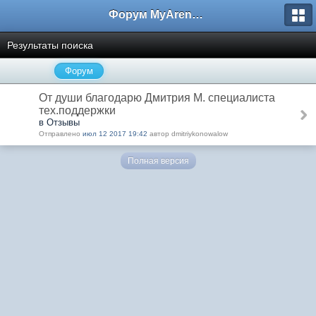
Форум MyArena.ru
Результаты поиска
Форум
От души благодарю Дмитрия М. специалиста
тех.поддержки
в Отзывы
Отправлено
июл 12 2017 19:42
автор dmitriykonowalow
Полная версия