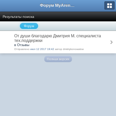
Форум MyArena.ru
Результаты поиска
Форум
От души благодарю Дмитрия М. специалиста
тех.поддержки
в Отзывы
Отправлено
июл 12 2017 19:42
автор dmitriykonowalow
Полная версия