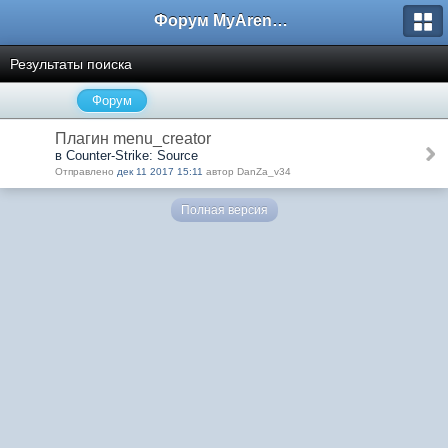
Форум MyArena.ru
Результаты поиска
Форум
Плагин menu_creator
в Counter-Strike: Source
Отправлено
дек 11 2017 15:11
автор DanZa_v34
Полная версия