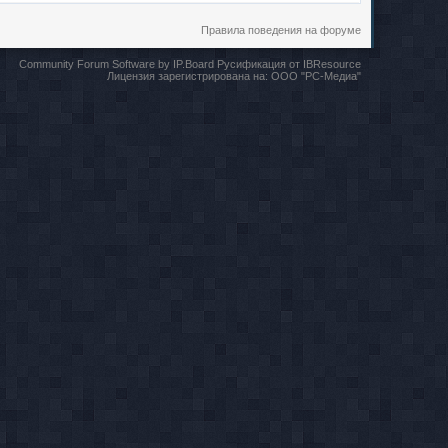
Правила поведения на форуме
Community Forum Software by IP.Board
Русификация от IBResource
Лицензия зарегистрирована на:
ООО "РС-Медиа"