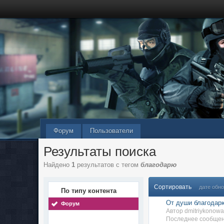
Форум
Пользователи
Результаты поиска
Найдено
1
результатов с тегом
благодарю
Сортировать
дате обн
По типу контента
От души благодар
Форум
Автор dmitriykonow
Последнее сообщени