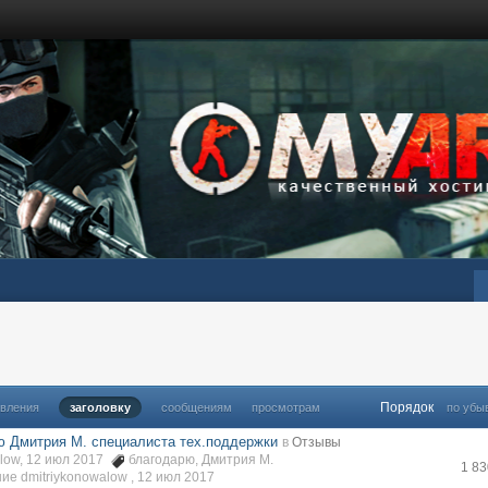
Порядок
овления
заголовку
сообщениям
просмотрам
по убы
ю Дмитрия М. специалиста тех.поддержки
в
Отзывы
alow, 12 июл 2017
благодарю
,
Дмитрия М.
1 8
е dmitriykonowalow ,
12 июл 2017