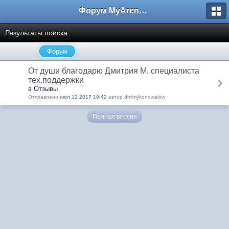
Форум MyArena.ru
Результаты поиска
Форум
От души благодарю Дмитрия М. специалиста
тех.поддержки
в Отзывы
Отправлено
июл 12 2017 19:42
автор dmitriykonowalow
Полная версия