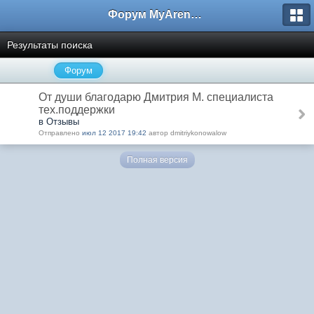
Форум MyArena.ru
Результаты поиска
Форум
От души благодарю Дмитрия М. специалиста
тех.поддержки
в Отзывы
Отправлено
июл 12 2017 19:42
автор dmitriykonowalow
Полная версия