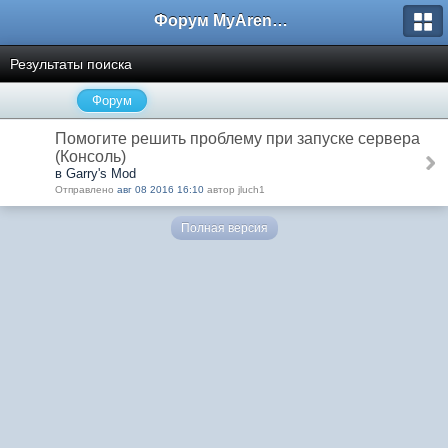
Форум MyArena.ru
Результаты поиска
Форум
Помогите решить проблему при запуске сервера
(Консоль)
в Garry's Mod
Отправлено
авг 08 2016 16:10
автор jluch1
Полная версия