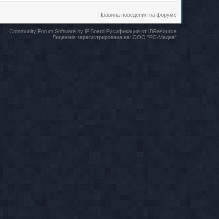
Правила поведения на форуме
Community Forum Software by IP.Board
Русификация от IBResource
Лицензия зарегистрирована на:
ООО "РС-Медиа"