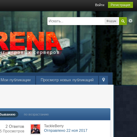
Войти
Регистрация
Форум
Мои публикации
Просмотр новых публикаций
убыванию
по возрастанию
TackleBerry
2 Ответов
Отправлено 22 ноя 2017
55 Просмотров