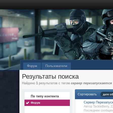
Форум
Пользователи
Результаты поиска
Найдено
1
результатов с тегом
сервер перезапускается
Сортировать
дате о
По типу контента
Сервер Перезапуск
Форум
Автор TackleBerry, 
Последнее сообщени