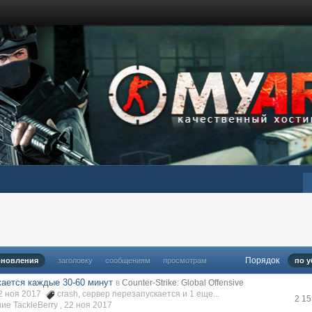
Порядок
бновления
заголовку
сообщениям
просмотрам
по 
ается каждые 30-60 минут
в
Counter-Strike: Global Offensive
22 ноя 2017
crash
,
сервер перезапускается
и 1 еще...
2 1
е TackleBerry ,
22 ноя 2017