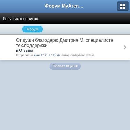
Форум MyArena.ru
Результаты поиска
Форум
От души благодарю Дмитрия М. специалиста
тех.поддержки
в Отзывы
Отправлено
июл 12 2017 19:42
автор dmitriykonowalow
Полная версия