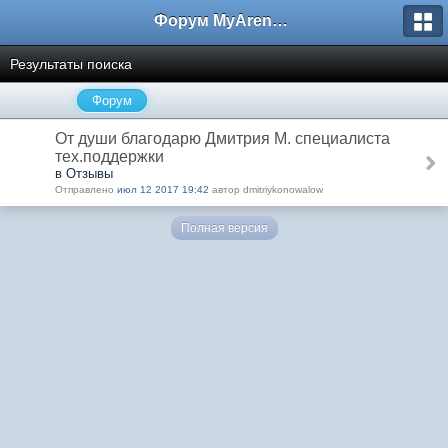
Форум MyArena.ru
Результаты поиска
Форум
От души благодарю Дмитрия М. специалиста
тех.поддержки
в Отзывы
Отправлено
июл 12 2017 19:42
автор dmitriykonowalow
Полная версия