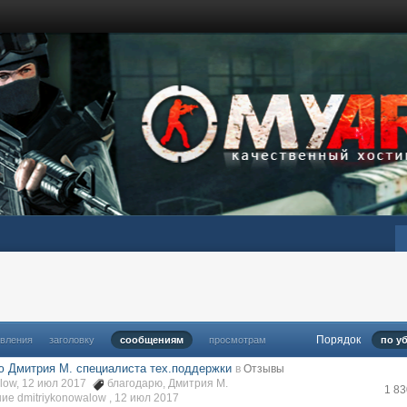
Порядок
овления
заголовку
сообщениям
просмотрам
по у
ю Дмитрия М. специалиста тех.поддержки
в
Отзывы
alow, 12 июл 2017
благодарю
,
Дмитрия М.
1 8
е dmitriykonowalow ,
12 июл 2017