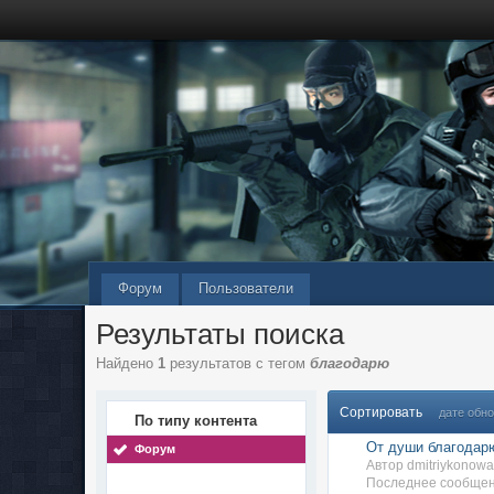
Форум
Пользователи
Результаты поиска
Найдено
1
результатов с тегом
благодарю
Сортировать
дате обн
По типу контента
От души благодар
Форум
Автор dmitriykonow
Последнее сообщени