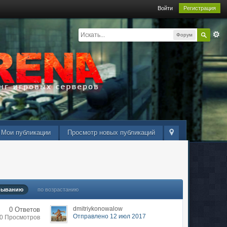
Войти
Регистрация
Форум
Мои публикации
Просмотр новых публикаций
быванию
по возрастанию
dmitriykonowalow
0 Ответов
Отправлено 12 июл 2017
30 Просмотров