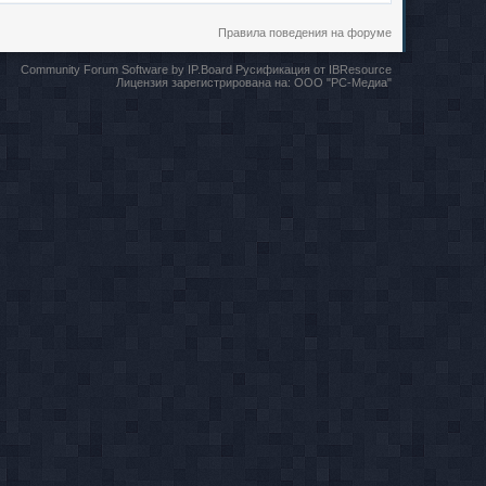
Правила поведения на форуме
Community Forum Software by IP.Board
Русификация от IBResource
Лицензия зарегистрирована на:
ООО "РС-Медиа"