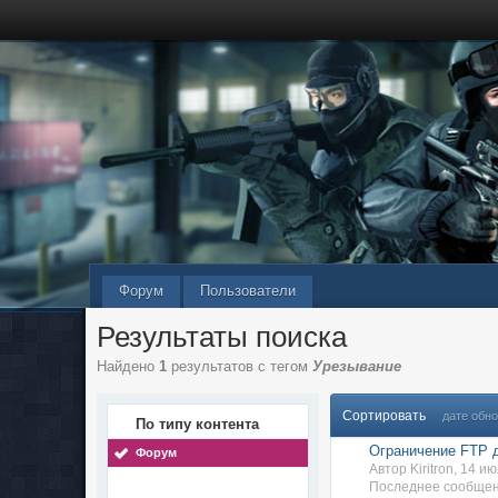
Форум
Пользователи
Результаты поиска
Найдено
1
результатов с тегом
Урезывание
Сортировать
дате обн
По типу контента
Ограничение FTP 
Форум
Автор Kiritron, 14 
Последнее сообщени