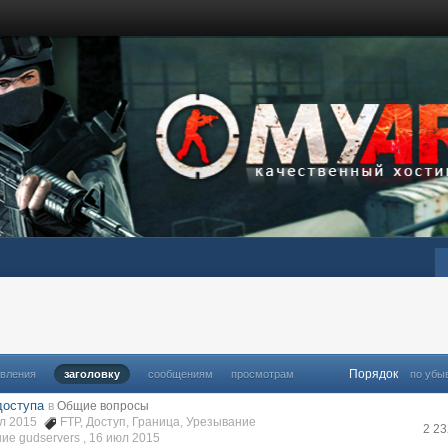
Порядок
овления
заголовку
сообщениям
просмотрам
по убы
доступа
в
Общие вопросы
июл 2015
FTP
,
Доступ
,
Граница
,
Урезывание
2 2
е gudservers ,
16 июл 2015