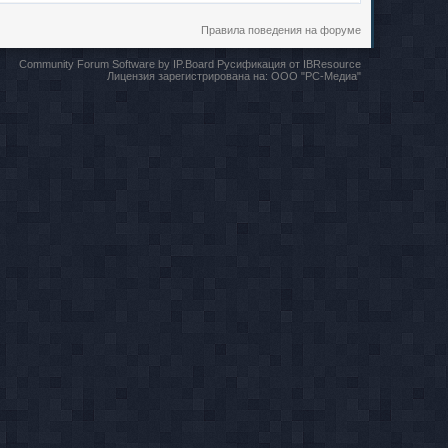
Правила поведения на форуме
Community Forum Software by IP.Board
Русификация от IBResource
Лицензия зарегистрирована на:
ООО "РС-Медиа"