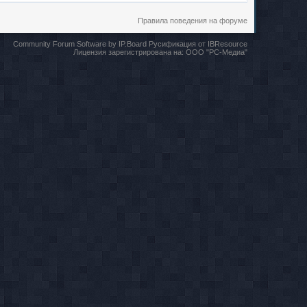
Правила поведения на форуме
Community Forum Software by IP.Board
Русификация от IBResource
Лицензия зарегистрирована на:
ООО "РС-Медиа"