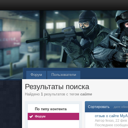
Форум
Пользователи
Результаты поиска
Найдено
1
результатов с тегом
сайте
Сортировать
дате обн
По типу контента
отзыв о сайте MyA
Форум
Автор fexas, 22 фе
Последнее сообще