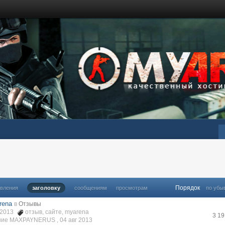
Порядок
овления
заголовку
сообщениям
просмотрам
по убы
rena
в
Отзывы
в 2013
отзыв
,
сайте
,
myarena
3 1
ние MAXPAYNERUS ,
04 авг 2013