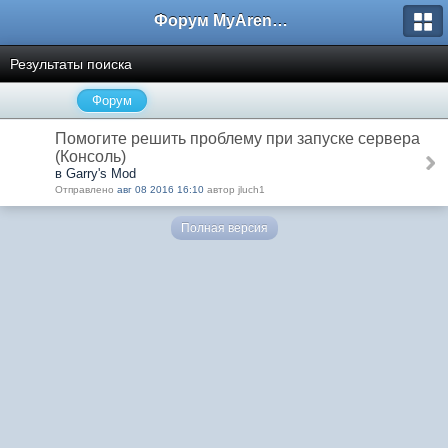
Форум MyArena.ru
Результаты поиска
Форум
Помогите решить проблему при запуске сервера
(Консоль)
в Garry's Mod
Отправлено
авг 08 2016 16:10
автор jluch1
Полная версия