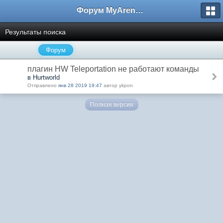
Форум MyArena.ru
Результаты поиска
Форум
плагин HW Teleportation не работают команды
в Hurtworld
Отправлено
янв 28 2019 19:47
автор ykpon
Полная версия