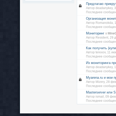
Предлагаю прикрут
Автор deadanykey, 
Последнее сообщен
Организация мони
Автор Romanokda, 
Последнее сообщени
Мониторинг
в
MineC
Автор Resident, 29
Последнее сообщен
Как получить (куп
Автор terexov, 11 и
Последнее сообще
Из мониторинга пр
Автор deadanykey, 
Последнее сообщен
Myarena.ru и мои п
Автор Mizery, 28 ф
Последнее сообщен
Masterserver или S
Автор ismail, 09 фе
Последнее сообщен