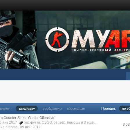
Порядок
овления
заголовку
сообщениям
просмотрам
по у
в
Counter-Strike: Global Offensive
16 янв 2017
раскрутка
,
CSGO
,
сервер
,
помощь
и 3 еще...
3 0
ие brenms ,
09 июн 2017