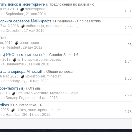
ить поиск в мониторинге
в
Предложения по развитию
30 сен 2013
мониторинг
1 3
ие September ,
21 янв 2014
торинга серверов Майнкрафт
в
Предложения по развитию
17 май 2016
майнкрафт
,
мониторинг
и 4 еще...
2 3
е Dreizehnt ,
17 май 2016
raft
 дек 2012
мониторинг
93
ие Resident ,
29 дек 2012
ить) PRO на мониторинге?
в
Counter-Strike 1.6
юн 2018
кс 1.6
,
мониторинг
,
сервер
1 5
ние BombermaG ,
11 июн 2018
опали сервера Minecraft
в
Общие вопросы
16 мар 2023
мониторинг
,
minecraft
1 5
ие deadanykey ,
16 мар 2023
роекты(отзыв)
в
Отзывы
ев 2013
Отзывы о хостинге
,
MyArena
и 2 еще...
2 9
ие Бендер Родригес ,
14 мар 2013
trikes
в
Counter-Strike 1.6
в 2015
strikes
,
мониторинг
1
2
3 7
ие Hannibal-DH ,
13 фев 2015