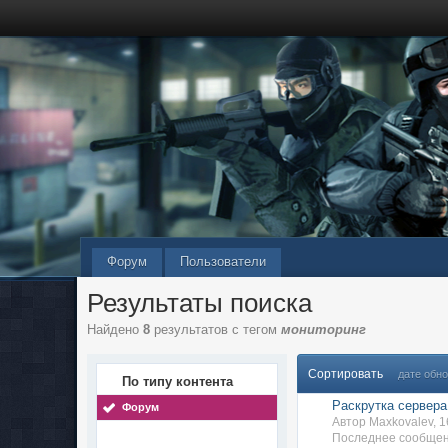
Форум
Пользователи
Результаты поиска
Найдено
8
результатов с тегом
мониторинг
Сортировать
дате обн
По типу контента
Раскрутка сервера
Форум
Автор Maxkovalev, 
Последнее сообщен