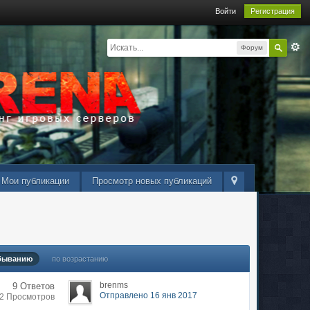
Войти
Регистрация
Форум
Мои публикации
Просмотр новых публикаций
быванию
по возрастанию
brenms
9 Ответов
Отправлено 16 янв 2017
32 Просмотров