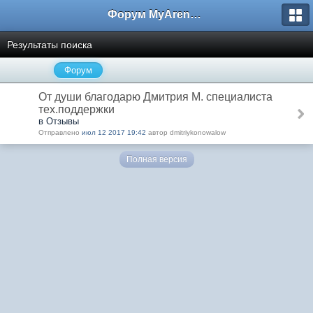
Форум MyArena.ru
Результаты поиска
Форум
От души благодарю Дмитрия М. специалиста
тех.поддержки
в Отзывы
Отправлено
июл 12 2017 19:42
автор dmitriykonowalow
Полная версия