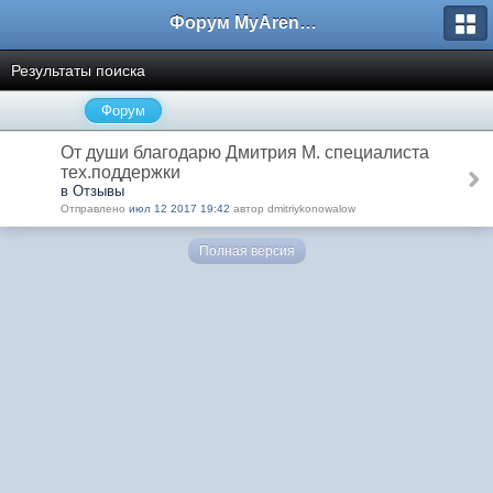
Форум MyArena.ru
Результаты поиска
Форум
От души благодарю Дмитрия М. специалиста
тех.поддержки
в Отзывы
Отправлено
июл 12 2017 19:42
автор dmitriykonowalow
Полная версия