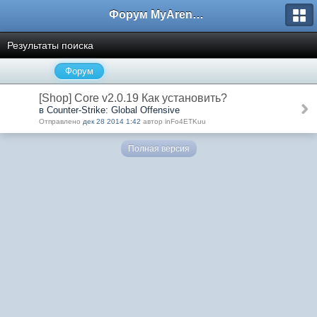
Форум MyArena.ru
Результаты поиска
Форум
[Shop] Core v2.0.19 Как установить?
в Counter-Strike: Global Offensive
Отправлено
дек 28 2014 1:42
автор inFo4ETKuu
Полная версия