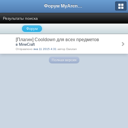
Форум MyArena.ru
Результаты поиска
Форум
[Плагин] Cooldown для всех предметов
в MineCraft
Отправлено
янв 11 2015 4:31
автор Darutan
Полная версия