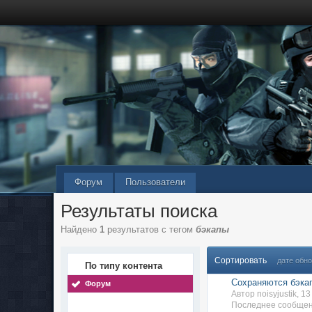
Форум
Пользователи
Результаты поиска
Найдено
1
результатов с тегом
бэкапы
Сортировать
дате обн
По типу контента
Сохраняются бэка
Форум
Автор noisyjustik, 
Последнее сообще