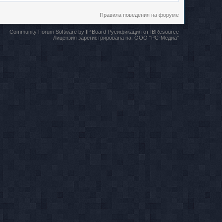
Правила поведения на форуме
Community Forum Software by IP.Board
Русификация от IBResource
Лицензия зарегистрирована на:
ООО "РС-Медиа"