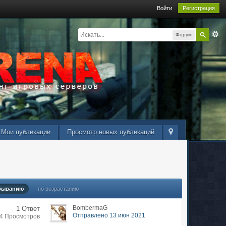
Войти
Регистрация
Форум
Мои публикации
Просмотр новых публикаций
быванию
по возрастанию
BombermaG
1 Ответ
Отправлено 13 июн 2021
14 Просмотров