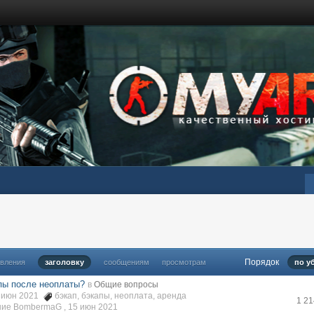
Порядок
овления
заголовку
сообщениям
просмотрам
по у
пы после неоплаты?
в
Общие вопросы
13 июн 2021
бэкап
,
бэкапы
,
неоплата
,
аренда
1 2
ние BombermaG ,
15 июн 2021