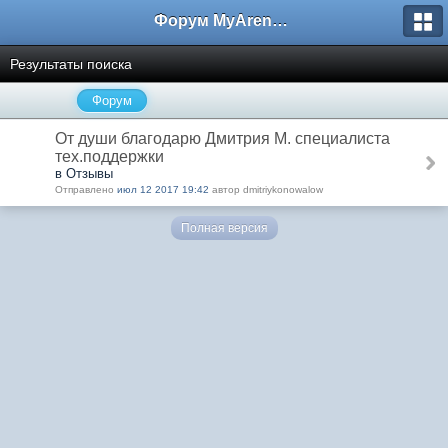
Форум MyArena.ru
Результаты поиска
Форум
От души благодарю Дмитрия М. специалиста
тех.поддержки
в Отзывы
Отправлено
июл 12 2017 19:42
автор dmitriykonowalow
Полная версия