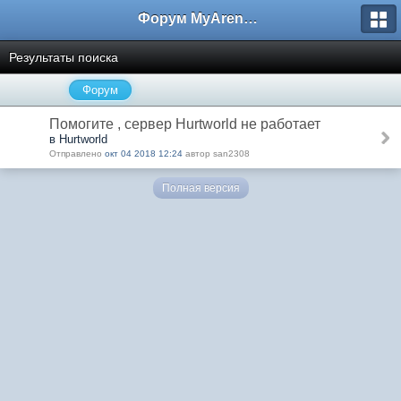
Форум MyArena.ru
Результаты поиска
Форум
Помогите , сервер Hurtworld не работает
в Hurtworld
Отправлено
окт 04 2018 12:24
автор san2308
Полная версия