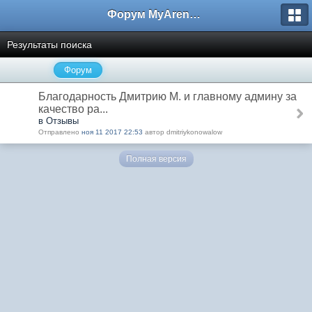
Форум MyArena.ru
Результаты поиска
Форум
Благодарность Дмитрию М. и главному админу за
качество ра...
в Отзывы
Отправлено
ноя 11 2017 22:53
автор dmitriykonowalow
Полная версия