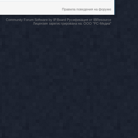
Правила поведения на форуме
Community Forum Software by IP.Board
Русификация от IBResource
Лицензия зарегистрирована на:
ООО "РС-Медиа"