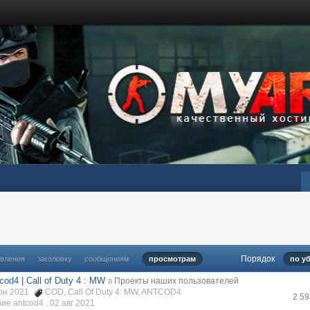
Порядок
овления
заголовку
сообщениям
просмотрам
по у
cod4 | Call of Duty 4 : MW
в
Проекты наших пользователей
июн 2021
COD
,
Call Of Duty 4: MW
,
ANTCOD4
2 5
ие antcod4 ,
02 авг 2021