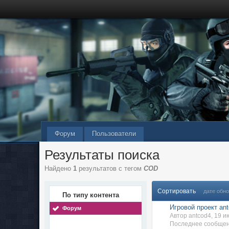
Форум
Пользователи
Результаты поиска
Найдено
1
результатов с тегом
COD
Сортировать
дате обн
По типу контента
Игровой проект ant
Форум
Автор antcod4, 19 
Последнее сообщен