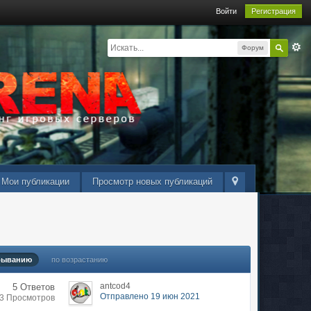
Войти
Регистрация
Форум
Мои публикации
Просмотр новых публикаций
быванию
по возрастанию
antcod4
5 Ответов
Отправлено 19 июн 2021
93 Просмотров