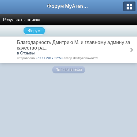
Форум MyArena.ru
Результаты поиска
Форум
Благодарность Дмитрию М. и главному админу за
качество ра...
в Отзывы
Отправлено
ноя 11 2017 22:53
автор dmitriykonowalow
Полная версия